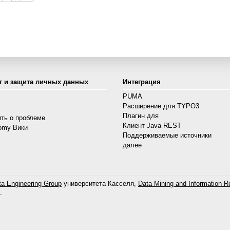
т и защита личных данных
Интеграция
PUMA
Расширение для TYPO3
s
Плагин для
ть о проблеме
Клиент Java REST
omy Вики
Поддерживаемые источники
далее
a Engineering Group
университета Касселя,
Data Mining and Information Re
.