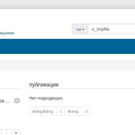
тэг
кациями.
публикации
Нет подходящих.
epoll - What is an anonymous inode in Linux? - Stack Overflow
1
&lang;&lang;
⟨
&rang;
⟩⟩
опировать
удалить