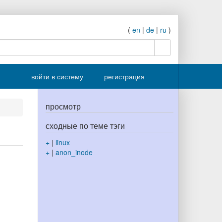
(
en
|
de
|
ru
)
поиск
войти в систему
регистрация
просмотр
сходные по теме тэги
+
|
linux
+
|
anon_inode