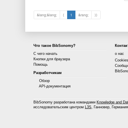
&lang;&lang;
⟨
1
&rang;
⟩⟩
Что такое BibSonomy?
Контак
С чего начать
о нас
Кнопки для браузера
Cookie
Помощь
Сообщи
BibSon
Разработчикам
Обзор
API-документация
BibSonomy разработана командами
Knowledge and Dat
исследовательским центром
L3S
, Ганновер, Германия