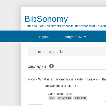
BibSonomy
Синяя социальная система управления закладками и публи
группы
популярные
тэг
o_tmpfile
закладки
1
answer about O_TMPFILE
7 лет назад
,
@mkf
linux
O_TMPFILE
anon_inode
к