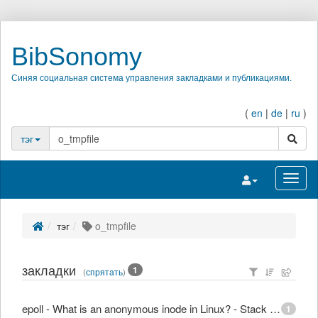
BibSonomy
Синяя социальная система управления закладками и публикациями.
(
en
|
de
|
ru
)
поиск
тэг
Переключить на
Перек
тэг
o_tmpfile
закладки
1
(
спрятать
)
epoll - What is an anonymous inode in Linux? - Stack Overflow
1