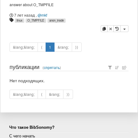
answer about O_TMPFILE
7 лет назад
,
@mkf
linux
O_TMPFILE
anon_inode
копировать
удалить
&lang;&lang;
⟨
1
&rang;
⟩⟩
публикации
(
спрятать
)
Нет подходящих.
&lang;&lang;
⟨
&rang;
⟩⟩
Что такое BibSonomy?
С чего начать