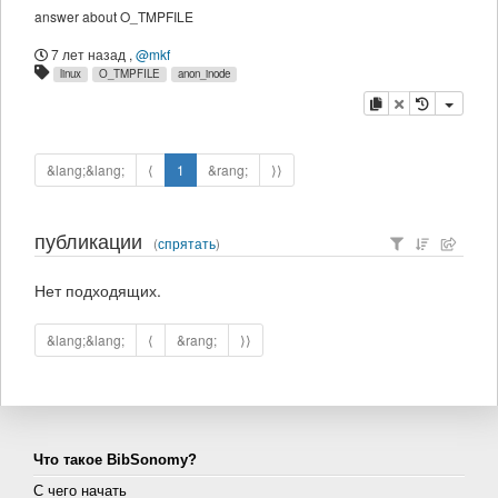
answer about O_TMPFILE
7 лет назад
,
@mkf
linux
O_TMPFILE
anon_inode
копировать
удалить
&lang;&lang;
⟨
1
&rang;
⟩⟩
публикации
(
спрятать
)
Нет подходящих.
&lang;&lang;
⟨
&rang;
⟩⟩
Что такое BibSonomy?
С чего начать