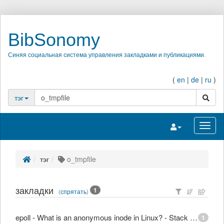
BibSonomy
Синяя социальная система управления закладками и публикациями.
(
en
|
de
|
ru
)
поиск
тэг
Переключить на
Перек
тэг
o_tmpfile
закладки
1
(
спрятать
)
epoll - What is an anonymous inode in Linux? - Stack Overflow
1