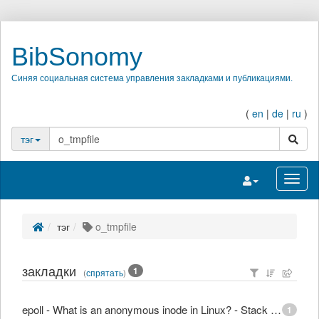
BibSonomy
Синяя социальная система управления закладками и публикациями.
(
en
|
de
|
ru
)
поиск
тэг
Переключить на
Перек
тэг
o_tmpfile
закладки
1
(
спрятать
)
epoll - What is an anonymous inode in Linux? - Stack Overflow
1