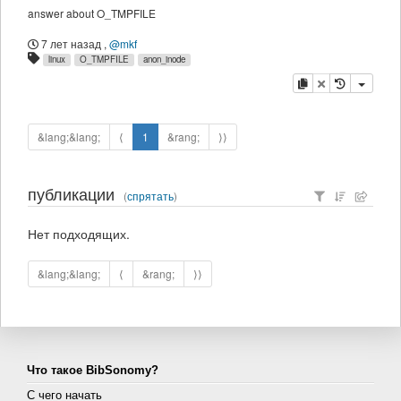
answer about O_TMPFILE
7 лет назад
,
@mkf
linux
O_TMPFILE
anon_inode
копировать
удалить
&lang;&lang;
⟨
1
&rang;
⟩⟩
публикации
(
спрятать
)
Нет подходящих.
&lang;&lang;
⟨
&rang;
⟩⟩
Что такое BibSonomy?
С чего начать