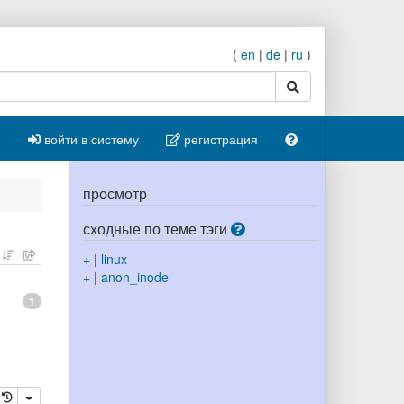
(
en
|
de
|
ru
)
поиск
войти в систему
регистрация
просмотр
сходные по теме тэги
+
|
linux
+
|
anon_inode
1
ровать
далить