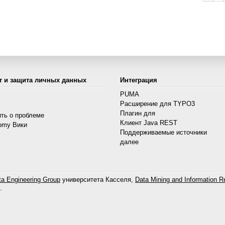
т и защита личных данных
Интеграция
PUMA
Расширение для TYPO3
s
Плагин для
ть о проблеме
Клиент Java REST
omy Вики
Поддерживаемые источники
далее
a Engineering Group
университета Касселя,
Data Mining and Information Re
.