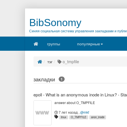
BibSonomy
Синяя социальная система управления закладками и публи
группы
популярные
тэг
o_tmpfile
закладки
1
epoll - What is an anonymous inode in Linux? - St
answer about O_TMPFILE
7 лет назад
,
@mkf
linux
O_TMPFILE
anon_inode