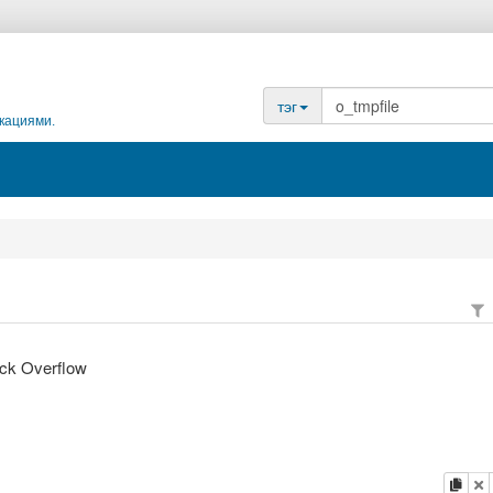
тэг
кациями.
ack Overflow
копи
у