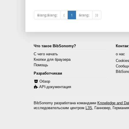
&lang;&lang;
⟨
1
&rang;
⟩⟩
Что такое BibSonomy?
Контак
С чего начать
о нас
Кнопки для браузера
Cookie
Помощь
Сообщи
BibSon
Разработчикам
Обзор
API-документация
BibSonomy разработана командами
Knowledge and Dat
исследовательским центром
L3S
, Ганновер, Германия