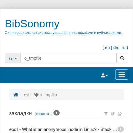
BibSonomy
Синяя социальная система управления закладками и публикациями.
(
en
|
de
|
ru
)
поиск
тэг
Переключить на
Перек
тэг
o_tmpfile
закладки
1
(
спрятать
)
epoll - What is an anonymous inode in Linux? - Stack Overflow
1