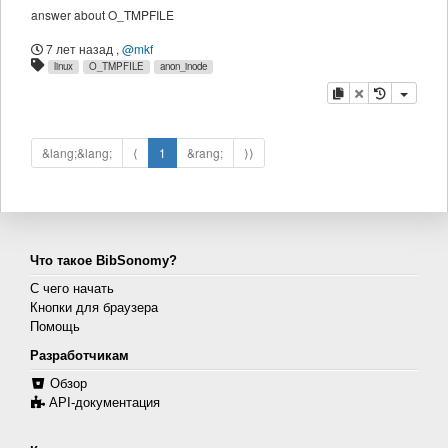
answer about O_TMPFILE
7 лет назад
,
@mkf
linux
O_TMPFILE
anon_inode
копировать
удалить
&lang;&lang;
⟨
1
&rang;
⟩⟩
Что такое BibSonomy?
С чего начать
Кнопки для браузера
Помощь
Разработчикам
Обзор
API-документация