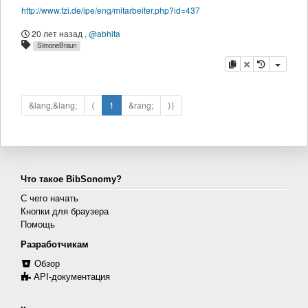
http://www.fzi.de/ipe/eng/mitarbeiter.php?id=437
20 лет назад
,
@abhita
SimoneBraun
копировать
удалить
&lang;&lang;
⟨
1
&rang;
⟩⟩
Что такое BibSonomy?
С чего начать
Кнопки для браузера
Помощь
Разработчикам
Обзор
API-документация