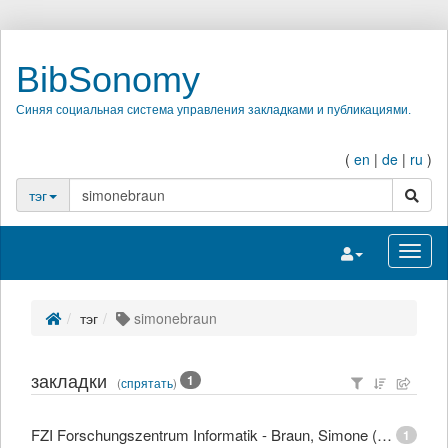
BibSonomy
Синяя социальная система управления закладками и публикациями.
(
en
|
de
|
ru
)
поиск
тэг
Переключить на
Перек
тэг
simonebraun
закладки
1
(
спрятать
)
FZI Forschungszentrum Informatik - Braun, Simone (Dipl.-Mediensystemwiss.)
1