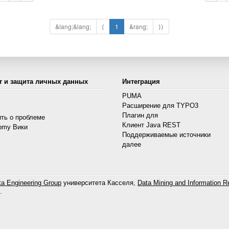
&lang;&lang;
⟨
1
&rang;
⟩⟩
т и защита личных данных
Интеграция
PUMA
Расширение для TYPO3
s
Плагин для
ть о проблеме
Клиент Java REST
omy Вики
Поддерживаемые источники
далее
a Engineering Group
университета Касселя,
Data Mining and Information Re
.