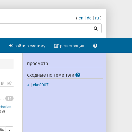
(
en
|
de
|
ru
)
поиск
войти в систему
регистрация
просмотр
сходные по теме тэги
+
|
ckc2007
gy Maturing: a Collaborative Web 2.0 Approach to Ontology Engineering
14
charias
.
 of
Banff,
ровать
далить
добавить публикацию в буфер