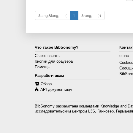
&lang;&lang;
⟨
1
&rang;
⟩⟩
Что такое BibSonomy?
Контак
С чего начать
о нас
Кнопки для браузера
Cookie
Помощь
Сообщи
BibSon
Разработчикам
Обзор
API-документация
BibSonomy разработана командами
Knowledge and Dat
исследовательским центром
L3S
, Ганновер, Германия