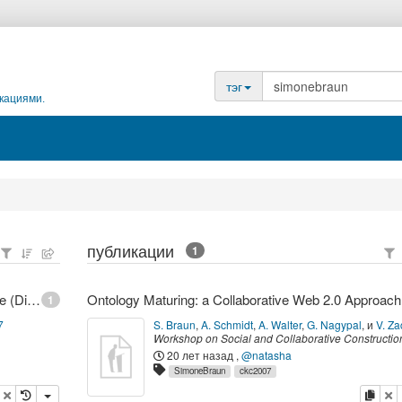
тэг
кациями.
публикации
1
FZI Forschungszentrum Informatik - Braun, Simone (Dipl.-Mediensystemwiss.)
Ontolo
1
7
S. Braun
,
A. Schmidt
,
A. Walter
,
G. Nagypal
,
и
V. Za
Workshop on Social and Collaborative Construction
Structured Knowledge (CKC 2007) at WWW 2007
,
20 лет назад
,
@natasha
Canada,
(
2007
)
SimoneBraun
ckc2007
опировать
удалить
копи
у