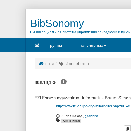
BibSonomy
Синяя социальная система управления закладками и публи
группы
популярные
тэг
simonebraun
закладки
1
http://www.fzi.de/ipe/eng/mitarbeiter.php?id=43
20 лет назад
,
@abhita
SimoneBraun
к