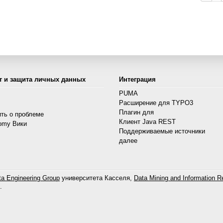
т и защита личных данных
Интеграция
PUMA
Расширение для TYPO3
s
Плагин для
ть о проблеме
Клиент Java REST
omy Вики
Поддерживаемые источники
далее
a Engineering Group
университета Касселя,
Data Mining and Information Re
.