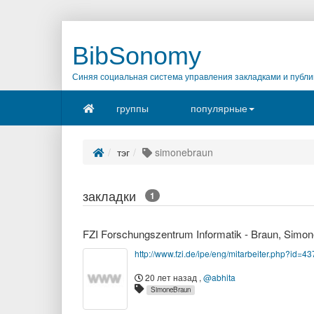
BibSonomy
Синяя социальная система управления закладками и публи
группы
популярные
тэг
simonebraun
закладки
1
FZI Forschungszentrum Informatik - Braun, Simon
http://www.fzi.de/ipe/eng/mitarbeiter.php?id=43
20 лет назад
,
@abhita
SimoneBraun