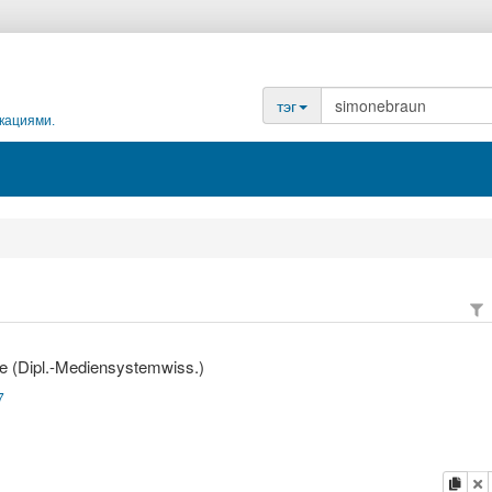
тэг
кациями.
e (Dipl.-Mediensystemwiss.)
7
копи
у