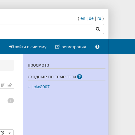
(
en
|
de
|
ru
)
поиск
войти в систему
регистрация
просмотр
сходные по теме тэги
+
|
ckc2007
1
ровать
далить