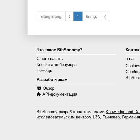
&lang;&lang;
⟨
1
&rang;
⟩⟩
Что такое BibSonomy?
Контак
С чего начать
о нас
Кнопки для браузера
Cookie
Помощь
Сообщи
BibSon
Разработчикам
Обзор
API-документация
BibSonomy разработана командами
Knowledge and Dat
исследовательским центром
L3S
, Ганновер, Германия