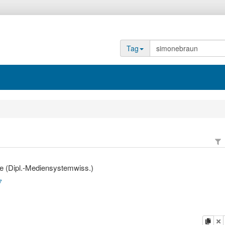
Tag
e (Dipl.-Mediensystemwiss.)
7
Kopi
L