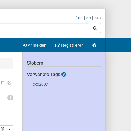
(
en
|
de
|
ru
)
Suche
Anmelden
Registrieren
Stöbern
Verwandte Tags
+
|
ckc2007
1
eren
öschen