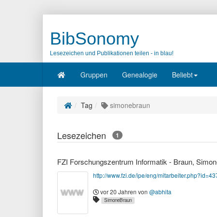
BibSonomy
Lesezeichen und Publikationen teilen - in blau!
Gruppen
Genealogie
Beliebt
Tag
simonebraun
Lesezeichen
1
FZI Forschungszentrum Informatik - Braun, Simon
http://www.fzi.de/ipe/eng/mitarbeiter.php?id=43
vor 20 Jahren
von
@abhita
SimoneBraun