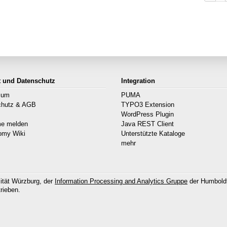
t und Datenschutz
Integration
sum
PUMA
chutz & AGB
TYPO3 Extension
s
WordPress Plugin
me melden
Java REST Client
omy Wiki
Unterstützte Kataloge
mehr
ität Würzburg, der
Information Processing and Analytics Gruppe
der Humboldt
rieben.