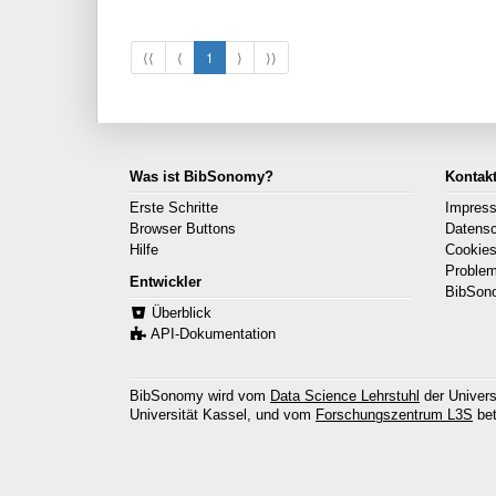
⟨⟨
⟨
1
⟩
⟩⟩
Was ist BibSonomy?
Kontak
Erste Schritte
Impres
Browser Buttons
Datens
Hilfe
Cookie
Proble
Entwickler
BibSon
Überblick
API-Dokumentation
BibSonomy wird vom
Data Science Lehrstuhl
der Univers
Universität Kassel, und vom
Forschungszentrum L3S
bet