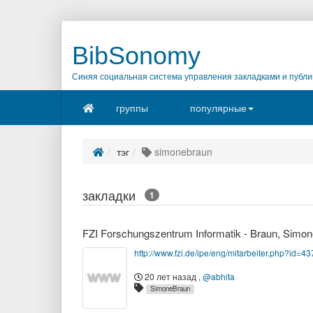
BibSonomy
Синяя социальная система управления закладками и публи
группы
популярные
тэг
simonebraun
закладки
1
FZI Forschungszentrum Informatik - Braun, Simon
http://www.fzi.de/ipe/eng/mitarbeiter.php?id=43
20 лет назад
,
@abhita
SimoneBraun