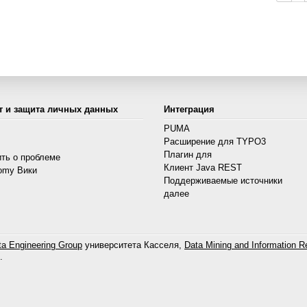
т и защита личных данных
Интеграция
PUMA
Расширение для TYPO3
s
Плагин для
ть о проблеме
Клиент Java REST
omy Вики
Поддерживаемые источники
далее
a Engineering Group
университета Касселя,
Data Mining and Information Re
.