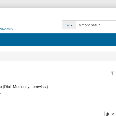
тэг
кациями.
e (Dipl.-Mediensystemwiss.)
7
копи
у