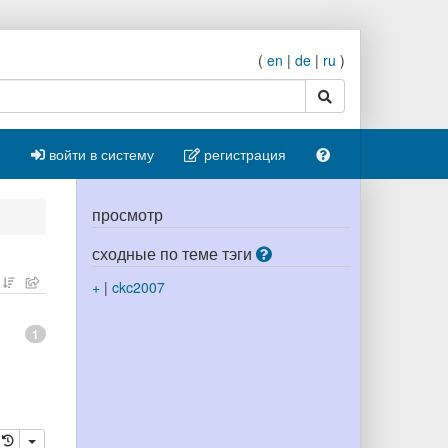
(
en
|
de
|
ru
)
поиск
войти в систему
регистрация
просмотр
сходные по теме тэги
+
|
ckc2007
1
ровать
далить