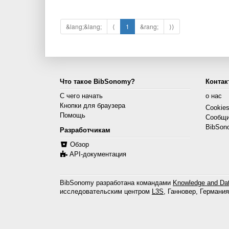
&lang;&lang;
⟨
1
&rang;
⟩⟩
Что такое BibSonomy?
Контак
С чего начать
о нас
Кнопки для браузера
Cookie
Помощь
Сообщи
BibSon
Разработчикам
Обзор
API-документация
BibSonomy разработана командами
Knowledge and Dat
исследовательским центром
L3S
, Ганновер, Германия