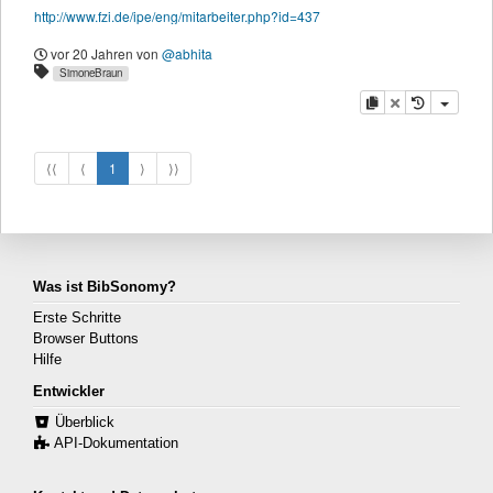
http://www.fzi.de/ipe/eng/mitarbeiter.php?id=437
vor 20 Jahren
von
@abhita
SimoneBraun
Kopieren
Löschen
⟨⟨
⟨
1
⟩
⟩⟩
Was ist BibSonomy?
Erste Schritte
Browser Buttons
Hilfe
Entwickler
Überblick
API-Dokumentation