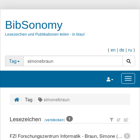
BibSonomy
Lesezeichen und Publikationen teilen - in blau!
(
en
|
de
|
ru
)
Suche
Tag
Navigation umsc
Navig
Tag
simonebraun
Lesezeichen
1
(
verstecken
)
FZI Forschungszentrum Informatik - Braun, Simone (Dipl.-Mediensystemwiss.)
1