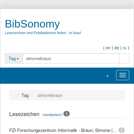
BibSonomy
Lesezeichen und Publikationen teilen - in blau!
(
en
|
de
|
ru
)
Such
Tag
Navigation umsc
Navig
Tag
simonebraun
Lesezeichen
1
(
verstecken
)
FZI Forschungszentrum Informatik - Braun, Simone (Dipl.-Mediensystemwiss.)
1