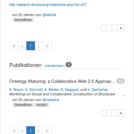
http://www.fzi.de/ipe/eng/mitarbeiter.php?id=437
vor 20 Jahren
von
@abhita
SimoneBraun
Kopieren
Löschen
⟨⟨
⟨
1
⟩
⟩⟩
Publikationen
1
(
verstecken
)
Ontology Maturing: a Collaborative Web 2.0 Approach to Ontology Engineering
14
S. Braun
,
A. Schmidt
,
A. Walter
,
G. Nagypal
,
und
V. Zacharias
.
Workshop on Social and Collaborative Construction of Structured
Knowledge (CKC 2007) at WWW 2007
,
Banff, Canada,
(
2007
)
vor 20 Jahren
von
@natasha
SimoneBraun
ckc2007
Kopieren
Löschen
Diese Publi
⟨⟨
⟨
1
⟩
⟩⟩