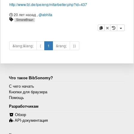
http://www.fzi.de/ipe/eng/mitarbeiter.php?id=437
20 лет назад
,
@abhita
SimoneBraun
копировать
удалить
&lang;&lang;
⟨
1
&rang;
⟩⟩
Что такое BibSonomy?
С чего начать
Кнопки для браузера
Помощь
Разработчикам
Обзор
API-документация