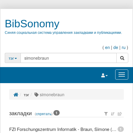
BibSonomy
Синяя социальная система управления закладками и публикациями.
(
en
|
de
|
ru
)
поиск
тэг
Переключить на
Перек
тэг
simonebraun
закладки
1
(
спрятать
)
FZI Forschungszentrum Informatik - Braun, Simone (Dipl.-Mediensystemwiss.)
1