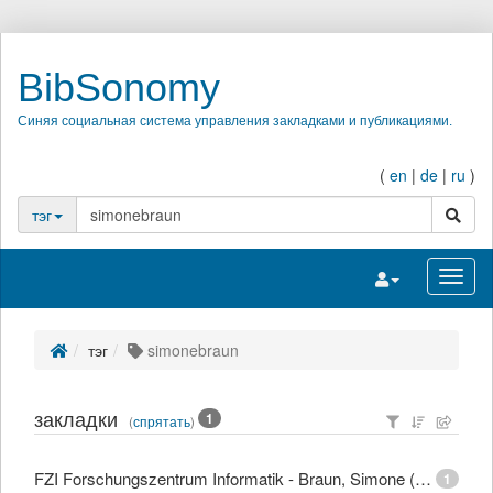
BibSonomy
Синяя социальная система управления закладками и публикациями.
(
en
|
de
|
ru
)
поиск
тэг
Переключить на
Перек
тэг
simonebraun
закладки
1
(
спрятать
)
FZI Forschungszentrum Informatik - Braun, Simone (Dipl.-Mediensystemwiss.)
1