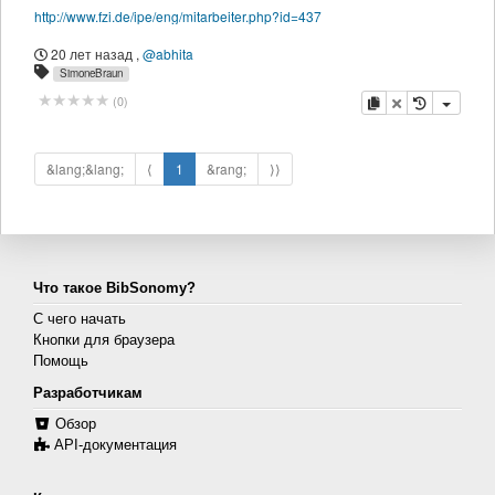
http://www.fzi.de/ipe/eng/mitarbeiter.php?id=437
20 лет назад
,
@abhita
SimoneBraun
копировать
удалить
(
0
)
&lang;&lang;
⟨
1
&rang;
⟩⟩
Что такое BibSonomy?
С чего начать
Кнопки для браузера
Помощь
Разработчикам
Обзор
API-документация