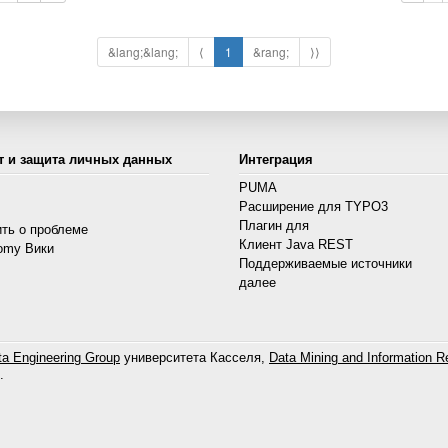
&lang;&lang;
⟨
1
&rang;
⟩⟩
т и защита личных данных
Интеграция
PUMA
Расширение для TYPO3
s
Плагин для
ть о проблеме
Клиент Java REST
omy Вики
Поддерживаемые источники
далее
a Engineering Group
университета Касселя,
Data Mining and Information Re
.