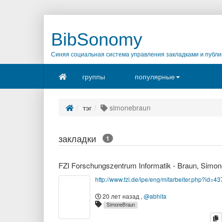
BibSonomy
Синяя социальная система управления закладками и публи
группы
популярные
тэг
simonebraun
закладки
1
http://www.fzi.de/ipe/eng/mitarbeiter.php?id=43
20 лет назад
,
@abhita
SimoneBraun
к