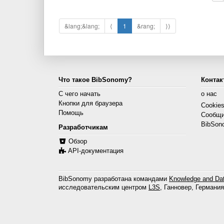
&lang;&lang;
⟨
1
&rang;
⟩⟩
Что такое BibSonomy?
Контак
С чего начать
о нас
Кнопки для браузера
Cookie
Помощь
Сообщи
BibSon
Разработчикам
Обзор
API-документация
BibSonomy разработана командами
Knowledge and Dat
исследовательским центром
L3S
, Ганновер, Германия