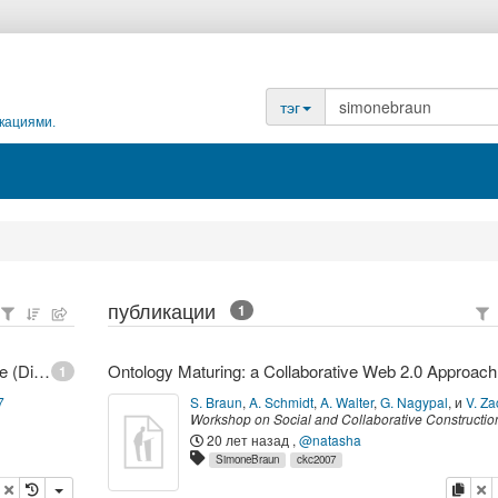
тэг
кациями.
публикации
1
FZI Forschungszentrum Informatik - Braun, Simone (Dipl.-Mediensystemwiss.)
Ontolo
1
7
S. Braun
,
A. Schmidt
,
A. Walter
,
G. Nagypal
,
и
V. Za
Workshop on Social and Collaborative Construction
Structured Knowledge (CKC 2007) at WWW 2007
,
20 лет назад
,
@natasha
Canada,
(
2007
)
SimoneBraun
ckc2007
опировать
удалить
копи
у