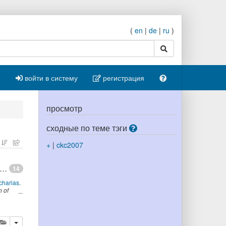
(
en
|
de
|
ru
)
поиск
войти в систему
регистрация
просмотр
сходные по теме тэги
+
|
ckc2007
gy Maturing: a Collaborative Web 2.0 Approach to Ontology Engineering
14
charias
.
 of
Banff,
ровать
далить
добавить публикацию в буфер