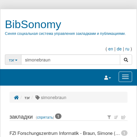
BibSonomy
Синяя социальная система управления закладками и публикациями.
(
en
|
de
|
ru
)
поиск
тэг
Переключить на
Перек
тэг
simonebraun
закладки
1
(
спрятать
)
FZI Forschungszentrum Informatik - Braun, Simone (Dipl.-Mediensystemwiss.)
1