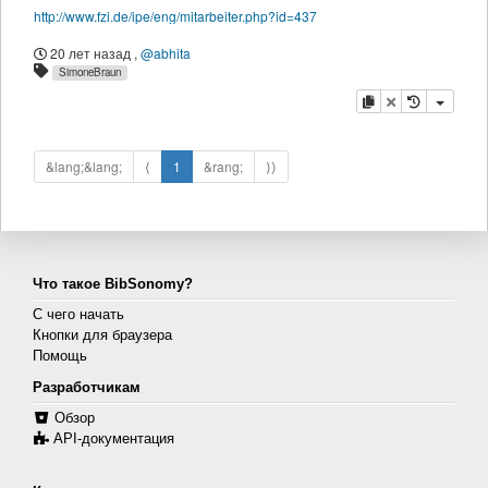
http://www.fzi.de/ipe/eng/mitarbeiter.php?id=437
20 лет назад
,
@abhita
SimoneBraun
копировать
удалить
&lang;&lang;
⟨
1
&rang;
⟩⟩
Что такое BibSonomy?
С чего начать
Кнопки для браузера
Помощь
Разработчикам
Обзор
API-документация