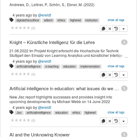
Andrews, D., Leitner, P., Schön, S., Ebner, M. (2022)
4 years ago
by
@ereidt
show all tags
digitalethicsofficer
edtech
ethics
highered
institution
learninganalytics
paper
research
university
copy
delete
(
0
)
Knight – Künstliche Intelligenz für die Lehre
1
21.06.2022 Im Projekt Knight erforscht die Hochschule für Technik
Stuttgart den Einsatz von Learning Analytics und künstlicher Intelligenz
in der Lehre. Untersucht wird, wie Lernprozesse automatisiert
4 years ago
by
@ereidt
unterstützt werden können, KI in der Lehre verankert werden kann,
show all tags
artificialintelligence
e-teaching
education
implementation
aber auch wie die Lehrenden von administrativen Aufgaben entlastet
institution
learninganalytics
staff
support
werden können.
copy
delete
(
0
)
Artificial intelligence in education: what issues do we need to start considering now? | Jisc
1
New Jisc report highlights successes and provides insight into
upcoming developments. by Michael Webb on 14 June 2022
4 years ago
by
@ereidt
show all tags
Jisc
artificialintelligence
education
ethics
highered
institution
learninganalytics
outcomes
staff
copy
delete
(
0
)
AI and the Unknowing Knower
1