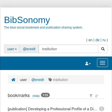
BibSonomy
The blue social bookmark and publication sharing system.
(
en
|
de
|
ru
)
search
user
@ereidt
Toggle navigatio
Toggl
user
@ereidt
institution
bookmarks
115
(
hide
)
[publication] Developing a Professional Profile of a Digital Ethics Officer in an Educational Technology Unit in Higher Education
1