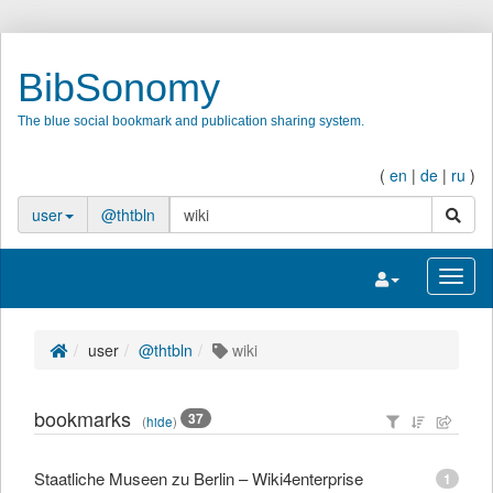
BibSonomy
The blue social bookmark and publication sharing system.
(
en
|
de
|
ru
)
search
user
@thtbln
Toggle navigatio
Toggl
user
@thtbln
wiki
bookmarks
37
(
hide
)
Staatliche Museen zu Berlin – Wiki4enterprise
1